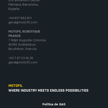
Ind. Bufalvent 08240
Manresa, Barcelona,
España
+34 937 992 811
geral@motofil.com
MOTOFIL ROBOTIQUE
FRANCE
7 Rdpt Auguste Colonna
42160 Andrézieux-
Bouthéon, Francia
+33 7 87 23 16 25
geral@motofil.com
Motofil
Where Industry Meets Endless Possibilities
Politica de QAS