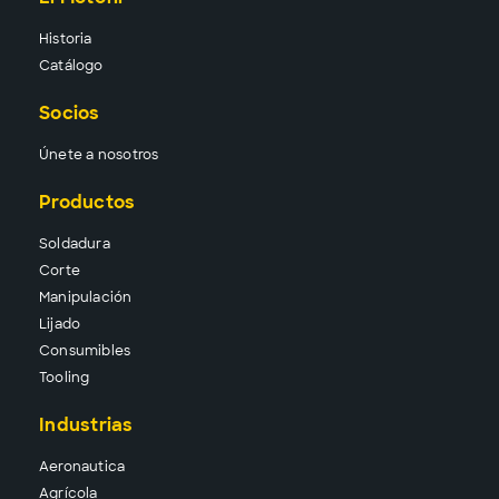
Historia
Catálogo
Socios
Únete a nosotros
Productos
Solda
dura
Corte
Manipu
lación
Lija
do
Consu
mibles
Tool
ing
Industrias
Aeronautica
Agrícola