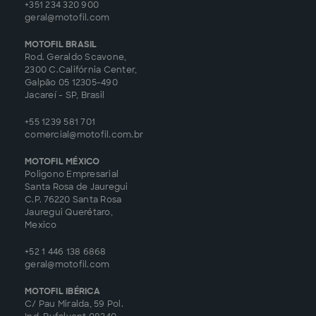
+351 234 320 900
geral@motofil.com
MOTOFIL BRASIL
Rod. Geraldo Scavone,
2300 C.Califórnia Center,
Galpão 05 12305-490
Jacareí - SP, Brasil
+55 1239 581 701
comercial@motofil.com.br
MOTOFIL MÉXICO
Poligono Empresarial
Santa Rosa de Jauregui
C.P. 76220 Santa Rosa
Jauregui Querétaro,
Mexico
+52 1 446 138 6868
geral@motofil.com
MOTOFIL IBÉRICA
C/ Pau Miralda, 59 Pol.