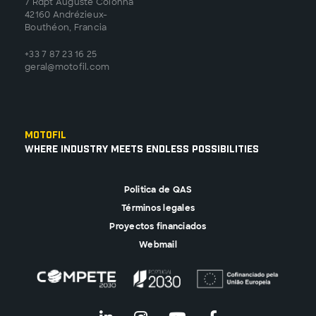
7 Rdpt Auguste Colonna
42160 Andrézieux-
Bouthéon, Francia
+33 7 87 23 16 25
geral@motofil.com
Motofil
Where Industry Meets Endless Possibilities
Politica de QAS
Términos legales
Proyectos financiados
Webmail