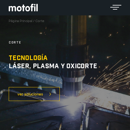
Toggle 
Página Principal
/
Corte
Corte
Tecnología
láser, plasma y oxicorte
ver soluciones