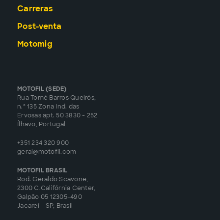
Carreras
Post-venta
Motomig
MOTOFIL (SEDE)
Rua Tomé Barros Queirós,
n.º 135 Zona Ind. das
Ervosas apt. 50 3830 - 252
Ílhavo, Portugal
+351 234 320 900
geral@motofil.com
MOTOFIL BRASIL
Rod. Geraldo Scavone,
2300 C.Califórnia Center,
Galpão 05 12305-490
Jacareí - SP, Brasil