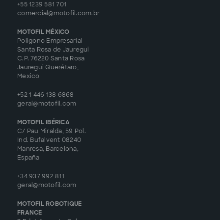
+55 1239 581 701
comercial@motofil.com.br
MOTOFIL MÉXICO
Poligono Empresarial
Santa Rosa de Jauregui
C.P. 76220 Santa Rosa
Jauregui Querétaro,
Mexico
+52 1 446 138 6868
geral@motofil.com
MOTOFIL IBÉRICA
C/ Pau Miralda, 59 Pol.
Ind. Bufalvent 08240
Manresa, Barcelona,
España
+34 937 992 811
geral@motofil.com
MOTOFIL ROBOTIQUE
FRANCE