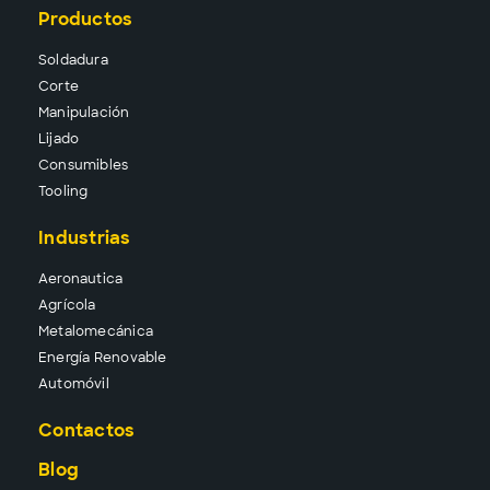
Productos
Solda
dura
Corte
Manipu
lación
Lija
do
Consu
mibles
Tool
ing
Industrias
Aeronautica
Agrícola
Metalomecánica
Energía Renovable
Automóvil
Contactos
Blog