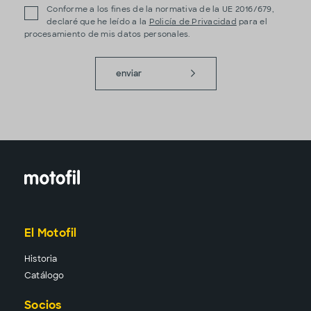
Conforme a los fines de la normativa de la UE 2016/679,
declaré que he leído a la
Policía de Privacidad
para el
procesamiento de mis datos personales.
enviar
El Motofil
Historia
Catálogo
Socios