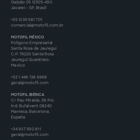
Galpão 05 12305-490
Jacareí - SP, Brasil
+55 1239 581 701
comercial@motofil.com.br
MOTOFIL MÉXICO
Poligono Empresarial
Santa Rosa de Jauregui
C.P. 76220 Santa Rosa
Jauregui Querétaro,
Mexico
+52 1 446 138 6868
geral@motofil.com
MOTOFIL IBÉRICA
C/ Pau Miralda, 59 Pol.
Ind. Bufalvent 08240
Manresa, Barcelona,
España
+34 937 992 811
geral@motofil.com