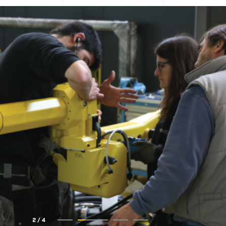
2
/
4