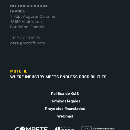
MOTOFIL ROBOTIQUE
FRANCE
7 Rdpt Auguste Colonna
42160 Andrézieux-
Bouthéon, Francia
+33 7 87 23 16 25
geral@motofil.com
Motofil
Where Industry Meets Endless Possibilities
Politica de QAS
Términos legales
Proyectos financiados
Webmail