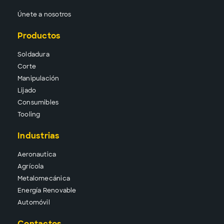
Únete a nosotros
Productos
Solda
dura
Corte
Manipu
lación
Lija
do
Consu
mibles
Tool
ing
Industrias
Aeronautica
Agrícola
Metalomecánica
Energía Renovable
Automóvil
Contactos