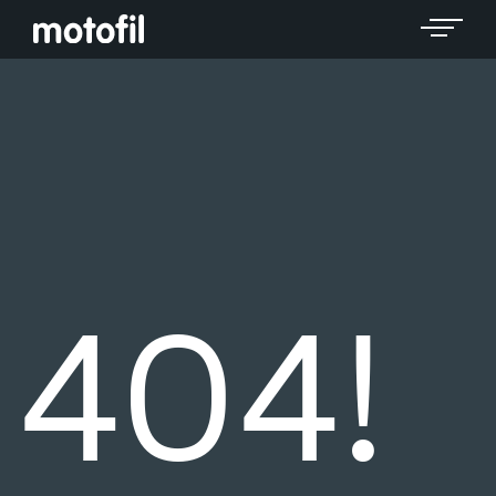
Toggle 
404!