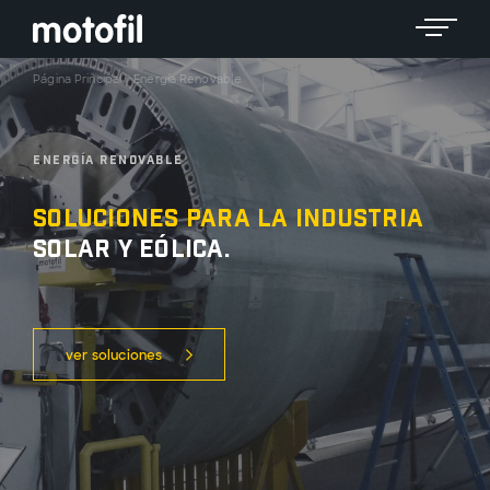
Toggle 
Página Principal
/
Energía Renovable
Energía Renovable
Soluciones para la industria
solar y eólica.
ver soluciones