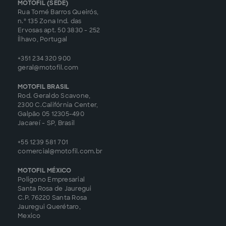
MOTOFIL (SEDE)
Rua Tomé Barros Queirós,
n.º 135 Zona Ind. das
Ervosas apt. 50 3830 - 252
Ílhavo, Portugal
+351 234 320 900
geral@motofil.com
MOTOFIL BRASIL
Rod. Geraldo Scavone,
2300 C.Califórnia Center,
Galpão 05 12305-490
Jacareí - SP, Brasil
+55 1239 581 701
comercial@motofil.com.br
MOTOFIL MÉXICO
Poligono Empresarial
Santa Rosa de Jauregui
C.P. 76220 Santa Rosa
Jauregui Querétaro,
Mexico