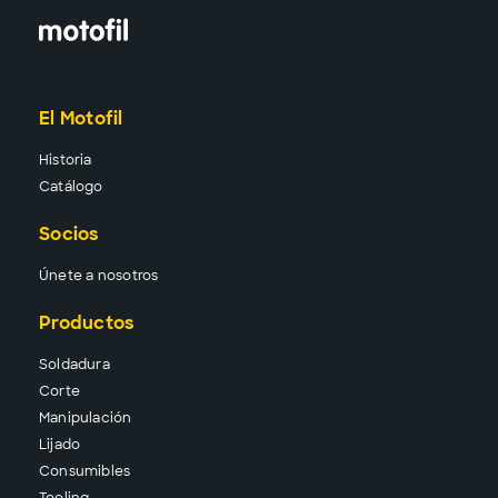
El Motofil
Historia
Catálogo
Socios
Únete a nosotros
Productos
Solda
dura
Corte
Manipu
lación
Lija
do
Consu
mibles