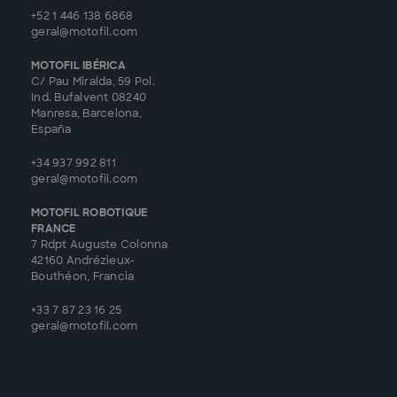
+52 1 446 138 6868
geral@motofil.com
MOTOFIL IBÉRICA
C/ Pau Miralda, 59 Pol.
Ind. Bufalvent 08240
Manresa, Barcelona,
España
+34 937 992 811
geral@motofil.com
MOTOFIL ROBOTIQUE
FRANCE
7 Rdpt Auguste Colonna
42160 Andrézieux-
Bouthéon, Francia
+33 7 87 23 16 25
geral@motofil.com