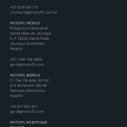
+55 1239 581 701
comercial@motofil.com.br
MOTOFIL MÉXICO
Poligono Empresarial
Santa Rosa de Jauregui
C.P. 76220 Santa Rosa
Jauregui Querétaro,
Mexico
+52 1 446 138 6868
geral@motofil.com
MOTOFIL IBÉRICA
C/ Pau Miralda, 59 Pol.
Ind. Bufalvent 08240
Manresa, Barcelona,
España
+34 937 992 811
geral@motofil.com
MOTOFIL ROBOTIQUE