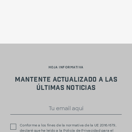
HOJA INFORMATIVA
Mantente actualizado a las
últimas noticias
Conforme a los fines de la normativa de la UE 2016/679,
declaré que he leído a la
Policía de Privacidad
para el