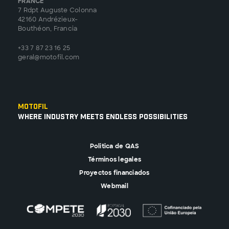
FRANCE
7 Rdpt Auguste Colonna
42160 Andrézieux-
Bouthéon, Francia
+33 7 87 23 16 25
geral@motofil.com
Motofil
Where Industry Meets Endless Possibilities
Politica de QAS
Términos legales
Proyectos financiados
Webmail