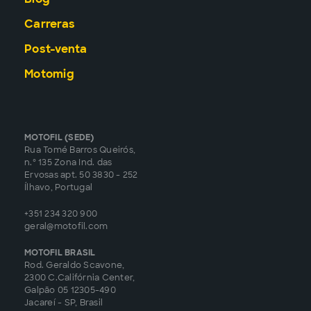
Carreras
Post-venta
Motomig
MOTOFIL (SEDE)
Rua Tomé Barros Queirós,
n.º 135 Zona Ind. das
Ervosas apt. 50 3830 - 252
Ílhavo, Portugal
+351 234 320 900
geral@motofil.com
MOTOFIL BRASIL
Rod. Geraldo Scavone,
2300 C.Califórnia Center,
Galpão 05 12305-490
Jacareí - SP, Brasil