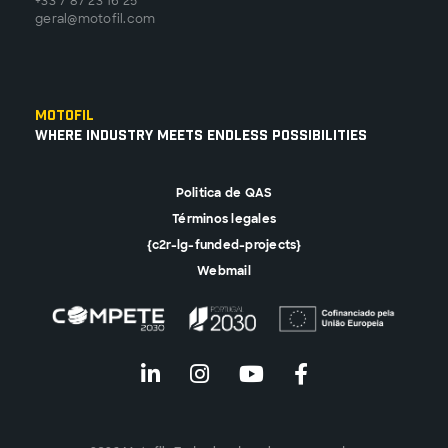
+33 7 87 23 16 25
geral@motofil.com
Motofil
Where Industry Meets Endless Possibilities
Politica de QAS
Términos legales
{c2r-lg-funded-projects}
Webmail