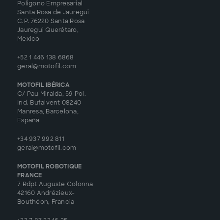
Poligono Empresarial
Santa Rosa de Jauregui
C.P. 76220 Santa Rosa
Jauregui Querétaro,
Mexico
+52 1 446 138 6868
geral@motofil.com
MOTOFIL IBÉRICA
C/ Pau Miralda, 59 Pol.
Ind. Bufalvent 08240
Manresa, Barcelona,
España
+34 937 992 811
geral@motofil.com
MOTOFIL ROBOTIQUE
FRANCE
7 Rdpt Auguste Colonna
42160 Andrézieux-
Bouthéon, Francia