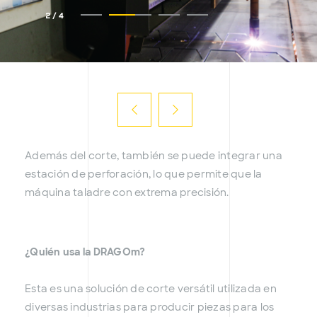
2
/
4
Además del corte, también se puede integrar una
estación de perforación, lo que permite que la
máquina taladre con extrema precisión.
¿Quién usa la DRAGOm?
Esta es una solución de corte versátil utilizada en
diversas industrias para producir piezas para los