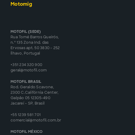
Motomig
MOTOFIL (SEDE)
Rua Tomé Barros Queirós,
n.º 135 Zona Ind. das
Ervosas apt. 50 3830 - 252
Ílhavo, Portugal
+351 234 320 900
geral@motofil.com
MOTOFIL BRASIL
Rod. Geraldo Scavone,
2300 C.Califórnia Center,
Galpão 05 12305-490
Jacareí - SP, Brasil
+55 1239 581 701
comercial@motofil.com.br
MOTOFIL MÉXICO