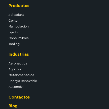
Productos
Solda
dura
Corte
Manipu
lación
Lija
do
Consu
mibles
Tool
ing
Industrias
Aeronautica
Agrícola
Metalomecánica
Energía Renovable
Automóvil
Contactos
Blog