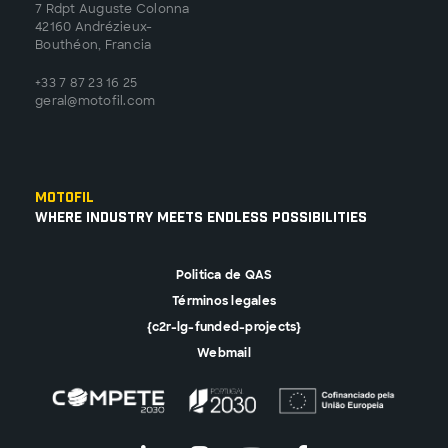
7 Rdpt Auguste Colonna
42160 Andrézieux-
Bouthéon, Francia
+33 7 87 23 16 25
geral@motofil.com
Motofil
Where Industry Meets Endless Possibilities
Politica de QAS
Términos legales
{c2r-lg-funded-projects}
Webmail