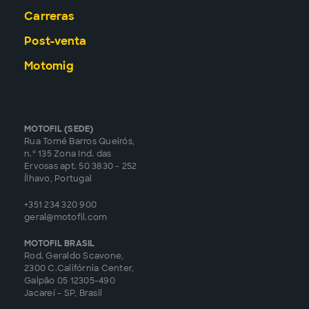
Carreras
Post-venta
Motomig
MOTOFIL (SEDE)
Rua Tomé Barros Queirós,
n.º 135 Zona Ind. das
Ervosas apt. 50 3830 - 252
Ílhavo, Portugal
+351 234 320 900
geral@motofil.com
MOTOFIL BRASIL
Rod. Geraldo Scavone,
2300 C.Califórnia Center,
Galpão 05 12305-490
Jacareí - SP, Brasil