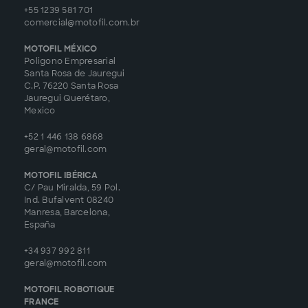
+55 1239 581 701
comercial@motofil.com.br
MOTOFIL MÉXICO
Poligono Empresarial
Santa Rosa de Jauregui
C.P. 76220 Santa Rosa
Jauregui Querétaro,
Mexico
+52 1 446 138 6868
geral@motofil.com
MOTOFIL IBÉRICA
C/ Pau Miralda, 59 Pol.
Ind. Bufalvent 08240
Manresa, Barcelona,
España
+34 937 992 811
geral@motofil.com
MOTOFIL ROBOTIQUE
FRANCE