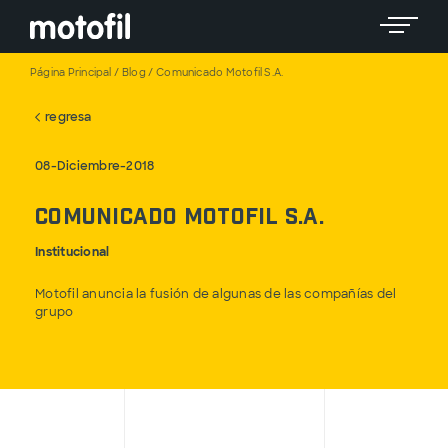
Toggle 
Página Principal
/
Blog
/
Comunicado Motofil S.A.
regresa
08-Diciembre-2018
Comunicado Motofil S.A.
Institucional
Motofil anuncia la fusión de algunas de las compañías del
grupo