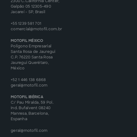
2300 C.Califórnia Center,
Galpão 05 12305-490
Jacareí - SP, Brasil
+55 1239 581 701
comercial@motofil.com.br
MOTOFIL MÉXICO
Poligono Empresarial
Santa Rosa de Jauregui
C.P. 76220 Santa Rosa
Jauregui Querétaro,
México
+52 1 446 138 6868
geral@motofil.com
MOTOFIL IBÉRICA
C/ Pau Miralda, 59 Pol.
Ind. Bufalvent 08240
Manresa, Barcelona,
Espanha
geral@motofil.com