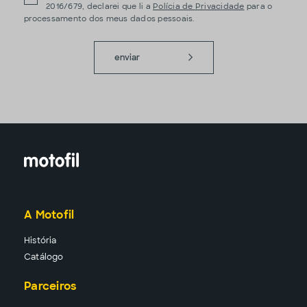
2016/679, declarei que li a
Polícia de Privacidade
para o
processamento dos meus dados pessoais.
enviar
A Motofil
História
Catálogo
Parceiros