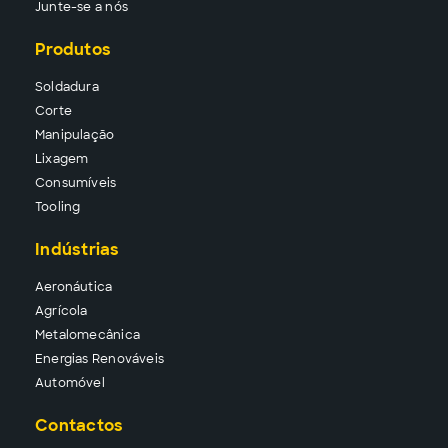
Junte-se a nós
Produtos
Solda
dura
Corte
Manipu
lação
Lixa
gem
Consu
míveis
Tool
ing
Indústrias
Aeronáutica
Agrícola
Metalomecânica
Energias Renováveis
Automóvel
Contactos