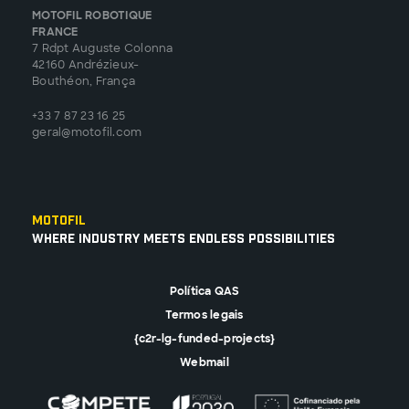
MOTOFIL ROBOTIQUE
FRANCE
7 Rdpt Auguste Colonna
42160 Andrézieux-
Bouthéon, França
+33 7 87 23 16 25
geral@motofil.com
Motofil
Where Industry Meets Endless Possibilities
Política QAS
Termos legais
{c2r-lg-funded-projects}
Webmail