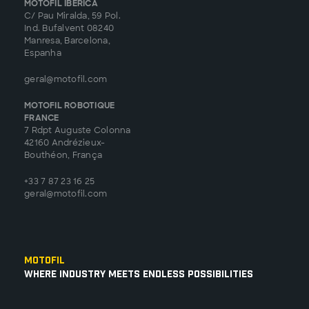
MOTOFIL IBÉRICA
C/ Pau Miralda, 59 Pol.
Ind. Bufalvent 08240
Manresa, Barcelona,
Espanha
geral@motofil.com
MOTOFIL ROBOTIQUE
FRANCE
7 Rdpt Auguste Colonna
42160 Andrézieux-
Bouthéon, França
+33 7 87 23 16 25
geral@motofil.com
Motofil
Where Industry Meets Endless Possibilities