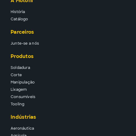
A Motofil
História
Catálogo
Parceiros
Junte-se a nós
Produtos
Solda
dura
Corte
Manipu
lação
Lixa
gem
Consu
míveis
Tool
ing
Indústrias
Aeronáutica
Agrícola