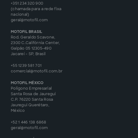
+351 234 320 900
(chamada para a rede fixa
nacional)
geral@motofil.com
MOTOFIL BRASIL
Rod. Geraldo Scavone,
2300 C.Califórnia Center,
Galpão 05 12305-490
Jacareí - SP, Brasil
+55 1239 581 701
comercial@motofil.com.br
MOTOFIL MÉXICO
Poligono Empresarial
Santa Rosa de Jauregui
C.P. 76220 Santa Rosa
Jauregui Querétaro,
México
+52 1 446 138 6868
geral@motofil.com