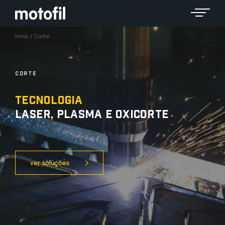
Toggle 
Início
/
Corte
Corte
Tecnologia
laser, plasma e oxicorte
ver soluções