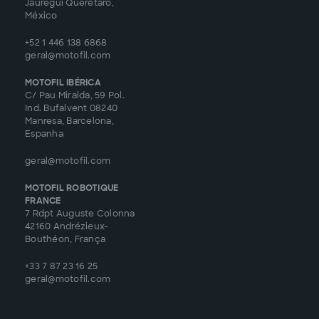
Jauregui Querétaro,
México
+52 1 446 138 6868
geral@motofil.com
MOTOFIL IBÉRICA
C/ Pau Miralda, 59 Pol.
Ind. Bufalvent 08240
Manresa, Barcelona,
Espanha
geral@motofil.com
MOTOFIL ROBOTIQUE
FRANCE
7 Rdpt Auguste Colonna
42160 Andrézieux-
Bouthéon, França
+33 7 87 23 16 25
geral@motofil.com