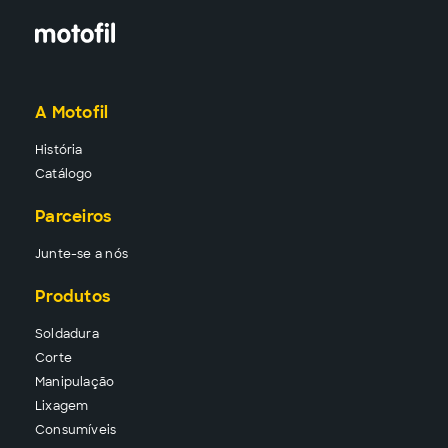
A Motofil
História
Catálogo
Parceiros
Junte-se a nós
Produtos
Solda
dura
Corte
Manipu
lação
Lixa
gem
Consu
míveis