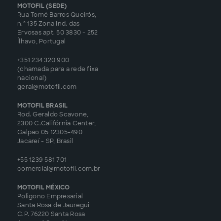
MOTOFIL (SEDE)
Rua Tomé Barros Queirós,
n.º 135 Zona Ind. das
Ervosas apt. 50 3830 - 252
Ílhavo, Portugal
+351 234 320 900
(chamada para a rede fixa
nacional)
geral@motofil.com
MOTOFIL BRASIL
Rod. Geraldo Scavone,
2300 C.Califórnia Center,
Galpão 05 12305-490
Jacareí - SP, Brasil
+55 1239 581 701
comercial@motofil.com.br
MOTOFIL MÉXICO
Poligono Empresarial
Santa Rosa de Jauregui
C.P. 76220 Santa Rosa