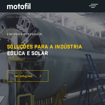
Toggle 
Início
/
Energias Renováveis
Energias Renováveis
Soluções para a indústria
eólica e solar
ver soluções