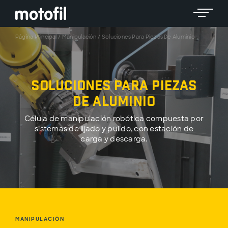
Toggle 
Página Principal
/
Manipulación
/
Soluciones Para Piezas De Aluminio
Soluciones para Piezas
de Aluminio
Célula de manipulación robótica compuesta por
sistemas de lijado y pulido, con estación de
carga y descarga.
MANIPULACIÓN