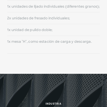
1x unidades de lijado individuales (diferentes granos);
2x unidades de fresado individuales;
1x unidad de pulido doble;
1x mesa "H", como estación de carga y descarga.
INDUSTRIA