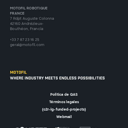
MOTOFIL ROBOTIQUE
FRANCE
7 Rdpt Auguste Colonna
42160 Andrézieux-
Bouthéon, Francia
+33 7 87 23 16 25
geral@motofil.com
Motofil
Where Industry Meets Endless Possibilities
Politica de QAS
Términos legales
{c2r-lg-funded-projects}
Webmail