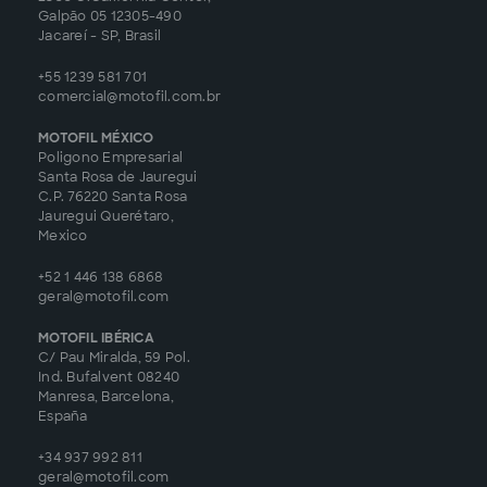
Galpão 05 12305-490
Jacareí - SP, Brasil
+55 1239 581 701
comercial@motofil.com.br
MOTOFIL MÉXICO
Poligono Empresarial
Santa Rosa de Jauregui
C.P. 76220 Santa Rosa
Jauregui Querétaro,
Mexico
+52 1 446 138 6868
geral@motofil.com
MOTOFIL IBÉRICA
C/ Pau Miralda, 59 Pol.
Ind. Bufalvent 08240
Manresa, Barcelona,
España
+34 937 992 811
geral@motofil.com