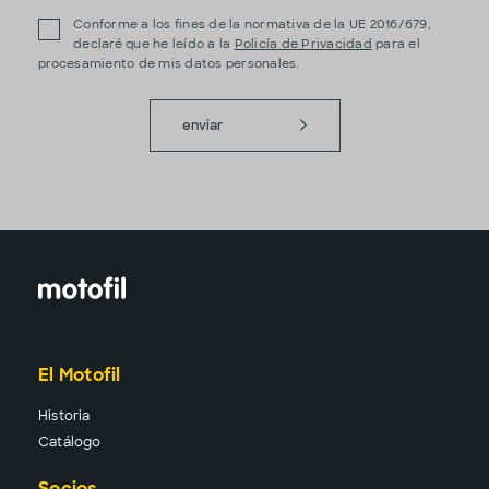
Conforme a los fines de la normativa de la UE 2016/679,
declaré que he leído a la
Policía de Privacidad
para el
procesamiento de mis datos personales.
enviar
El Motofil
Historia
Catálogo
Socios