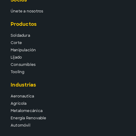
Únete a nosotros
Productos
Solda
dura
Corte
Manipu
lación
Lija
do
Consu
mibles
Tool
ing
Industrias
Aeronautica
Agrícola
Metalomecánica
Energía Renovable
Automóvil