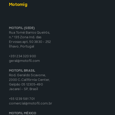
Motomig
MOTOFIL (SEDE)
Rua Tomé Barros Queirós,
n.º 135 Zona Ind. das
Ervosas apt. 50 3830 - 252
Ílhavo, Portugal
+351 234 320 900
geral@motofil.com
MOTOFIL BRASIL
Rod. Geraldo Scavone,
2300 C.Califórnia Center,
Galpão 05 12305-490
Jacareí - SP, Brasil
+55 1239 581 701
comercial@motofil.com.br
MOTOFIL MÉXICO