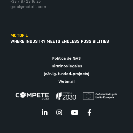
+33 7 87 23 16 25
geral@motofil.com
Motofil
Where Industry Meets Endless Possibilities
Politica de QAS
Términos legales
{c2r-lg-funded-projects}
Webmail