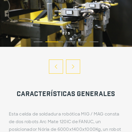
2
/
5
Características Generales
Esta celda de soldadura robótica MIG / MAG consta
de dos robots Arc Mate 120iC de FANUC, un
posicionador Nória de 6000x1400x1000Kg, un robot