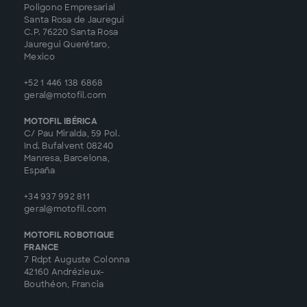
Poligono Empresarial
Santa Rosa de Jauregui
C.P. 76220 Santa Rosa
Jauregui Querétaro,
Mexico
+52 1 446 138 6868
geral@motofil.com
MOTOFIL IBÉRICA
C/ Pau Miralda, 59 Pol.
Ind. Bufalvent 08240
Manresa, Barcelona,
España
+34 937 992 811
geral@motofil.com
MOTOFIL ROBOTIQUE
FRANCE
7 Rdpt Auguste Colonna
42160 Andrézieux-
Bouthéon, Francia