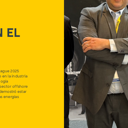
n el
hague 2025
en la industria
logía
sector offshore
 demostró estar
as energías