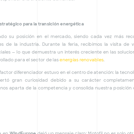
estratégico para la transición energética
zado su posición en el mercado, siendo cada vez más rec
es de la industria. Durante la feria, recibimos la visita de v
iales — lo que demuestra un interés creciente en las soluci
llado para el sector de las
energías renovables
.
factor diferenciador estuvo en el centro de atención: la tecn
ertó gran curiosidad debido a su carácter completamen
e nos aparta de la competencia y consolida nuestra posición
a en
WindEurope
dejó un mensaje claro: Motofil no es solo ot