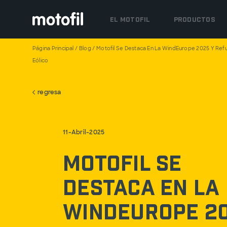
EL MOTOFIL
PRODUCTOS
Página Principal
/
Blog
/
Motofil Se Destaca En La WindEurope 2025 Y Refue
Eólico
regresa
11-Abril-2025
Motofil se
destaca en la
WindEurope 20