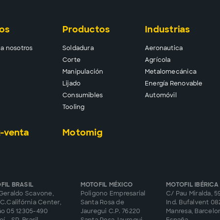
os
Productos
Industrias
a nosotros
Solda
dura
Aeronautica
Corte
Agrícola
Manipu
lación
Metalomecánica
Lija
do
Energía Renovable
Consu
mibles
Automóvil
Tool
ing
-venta
Motomig
FIL BRASIL
MOTOFIL MÉXICO
MOTOFIL IBÉRICA
Geraldo Scavone,
Poligono Empresarial
C/ Pau Miralda, 59
C.Califórnia Center,
Santa Rosa de
Ind. Bufalvent 0
ão 05 12305-490
Jauregui C.P. 76220
Manresa, Barcelo