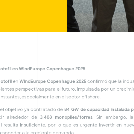
 Motofil en WindEurope Copenhague 2025
otofil
en
WindEurope Copenhague 2025
confirmó que la indus
entes perspectivas para el futuro, impulsada por un crecimi
onstantes, especialmente en el sector offshore.
el objetivo ya contratado de
84 GW de capacidad instalada p
cir alrededor de
3.408 monopiles/torres
. Sin embargo, l
 resulta insuficiente, por lo que es urgente invertir en nu
responder a la creciente demanda.