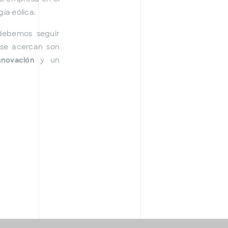
gía eólica.
 debemos seguir
 se acercan son
nnovación
y un