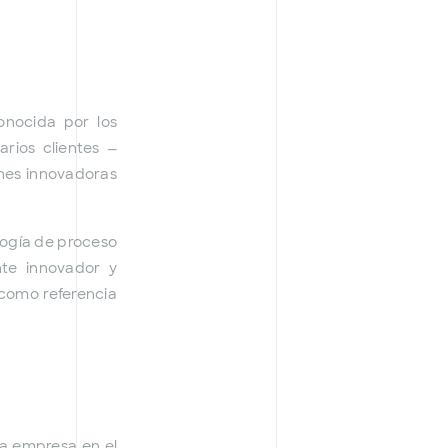
onocida por los
arios clientes —
ones innovadoras
ología de proceso
te innovador y
 como referencia
ra empresa en el