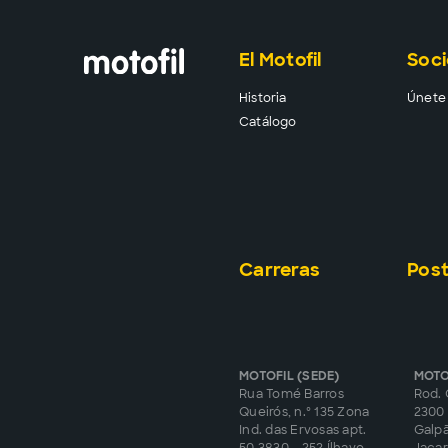
El Motofil
Soci
Historia
Únete 
Catálogo
Carreras
Post
MOTOFIL (SEDE)
MOTO
Rua Tomé Barros
Rod. 
Queirós, n.º 135 Zona
2300 
Ind. das Ervosas apt.
Galp