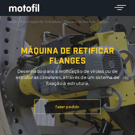
Toggle 
Início
/
Automação De Soldadura
/
Máquina De Retificar Flanges
Máquina de Retificar
Flanges
Desenhado para a retificação de virolas ou de
estruturas circulares, através de um sistema de
fixação à estrutura.
fazer pedido