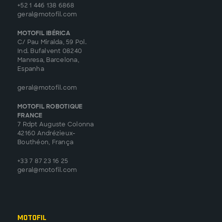
+52 1 446 138 6868
geral@motofil.com
MOTOFIL IBÉRICA
C/ Pau Miralda, 59 Pol.
Ind. Bufalvent 08240
Manresa, Barcelona,
Espanha
geral@motofil.com
MOTOFIL ROBOTIQUE
FRANCE
7 Rdpt Auguste Colonna
42160 Andrézieux-
Bouthéon, França
+33 7 87 23 16 25
geral@motofil.com
Motofil