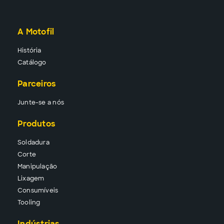
A Motofil
História
Catálogo
Parceiros
Junte-se a nós
Produtos
Solda
dura
Corte
Manipu
lação
Lixa
gem
Consu
míveis
Tool
ing
Indústrias