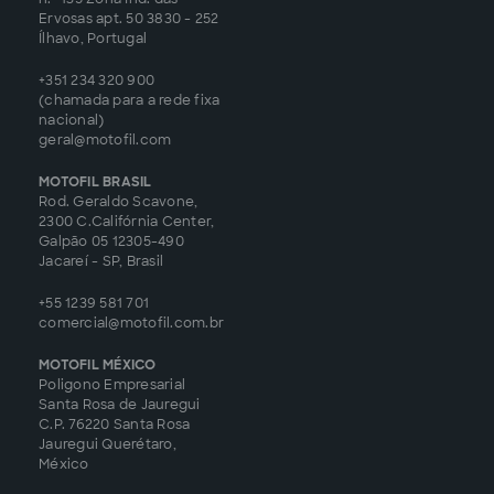
Ervosas apt. 50 3830 - 252
Ílhavo, Portugal
+351 234 320 900
(chamada para a rede fixa
nacional)
geral@motofil.com
MOTOFIL BRASIL
Rod. Geraldo Scavone,
2300 C.Califórnia Center,
Galpão 05 12305-490
Jacareí - SP, Brasil
+55 1239 581 701
comercial@motofil.com.br
MOTOFIL MÉXICO
Poligono Empresarial
Santa Rosa de Jauregui
C.P. 76220 Santa Rosa
Jauregui Querétaro,
México