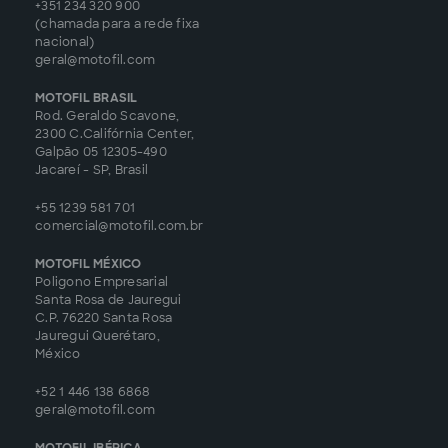
+351 234 320 900
(chamada para a rede fixa
nacional)
geral@motofil.com
MOTOFIL BRASIL
Rod. Geraldo Scavone,
2300 C.Califórnia Center,
Galpão 05 12305-490
Jacareí - SP, Brasil
+55 1239 581 701
comercial@motofil.com.br
MOTOFIL MÉXICO
Poligono Empresarial
Santa Rosa de Jauregui
C.P. 76220 Santa Rosa
Jauregui Querétaro,
México
+52 1 446 138 6868
geral@motofil.com
MOTOFIL IBÉRICA