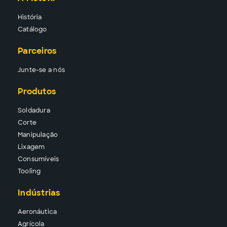
História
Catálogo
Parceiros
Junte-se a nós
Produtos
Solda
dura
Corte
Manipu
lação
Lixa
gem
Consu
míveis
Tool
ing
Indústrias
Aeronáutica
Agrícola