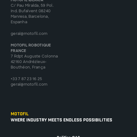
C/ Pau Miralda, 59 Pol.
Ind. Bufalvent 08240
Manresa, Barcelona,
Espanha
geral@motofil.com
MOTOFIL ROBOTIQUE
FRANCE
7 Rdpt Auguste Colonna
42160 Andrézieux-
Bouthéon, França
+33 7 87 23 16 25
geral@motofil.com
Motofil
Where Industry Meets Endless Possibilities