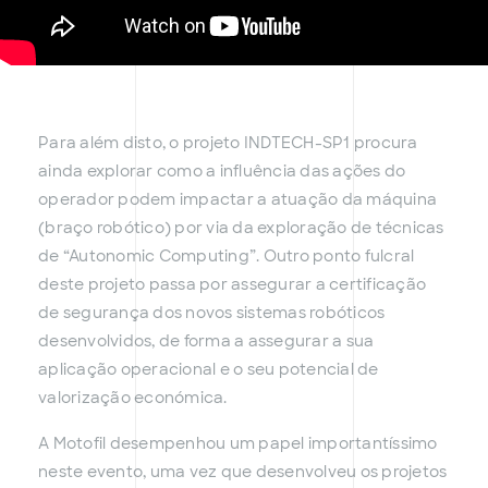
Para além disto, o projeto INDTECH-SP1 procura
ainda explorar como a influência das ações do
operador podem impactar a atuação da máquina
(braço robótico) por via da exploração de técnicas
de “Autonomic Computing”. Outro ponto fulcral
deste projeto passa por assegurar a certificação
de segurança dos novos sistemas robóticos
desenvolvidos, de forma a assegurar a sua
aplicação operacional e o seu potencial de
valorização económica.
A Motofil desempenhou um papel importantíssimo
neste evento, uma vez que desenvolveu os projetos