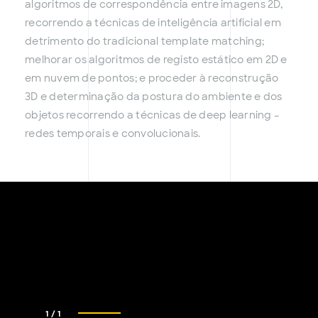
algoritmos de correspondência entre imagens 2D,
recorrendo a técnicas de inteligência artificial em
detrimento do tradicional template matching;
melhorar os algoritmos de registo estático em 2D e
em nuvem de pontos; e proceder à reconstrução
3D e determinação da postura do ambiente e dos
objetos recorrendo a técnicas de deep learning –
redes temporais e convolucionais.
1
/
1