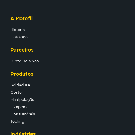
A Motofil
História
Catálogo
Parceiros
Junte-se a nós
Produtos
Solda
dura
Corte
Manipu
lação
Lixa
gem
Consu
míveis
Tool
ing
Indústrias