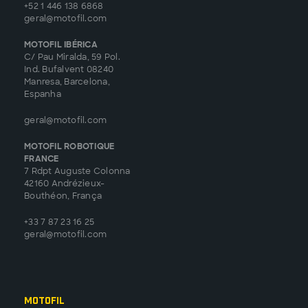
+52 1 446 138 6868
geral@motofil.com
MOTOFIL IBÉRICA
C/ Pau Miralda, 59 Pol.
Ind. Bufalvent 08240
Manresa, Barcelona,
Espanha
geral@motofil.com
MOTOFIL ROBOTIQUE
FRANCE
7 Rdpt Auguste Colonna
42160 Andrézieux-
Bouthéon, França
+33 7 87 23 16 25
geral@motofil.com
Motofil