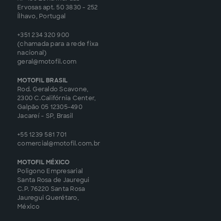
Ervosas apt. 50 3830 - 252
Ílhavo, Portugal
+351 234 320 900
(chamada para a rede fixa
nacional)
geral@motofil.com
MOTOFIL BRASIL
Rod. Geraldo Scavone,
2300 C.Califórnia Center,
Galpão 05 12305-490
Jacareí - SP, Brasil
+55 1239 581 701
comercial@motofil.com.br
MOTOFIL MÉXICO
Poligono Empresarial
Santa Rosa de Jauregui
C.P. 76220 Santa Rosa
Jauregui Querétaro,
México