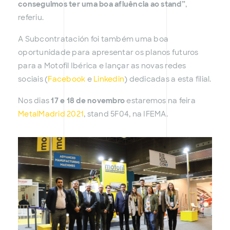
conseguimos ter uma boa afluência ao stand”
,
referiu.
A Subcontratación foi também uma boa
oportunidade para apresentar os planos futuros
para a Motofil Ibérica e lançar as novas redes
sociais (
Facebook
e
Linkedin
) dedicadas a esta filial.
Nos dias
17 e 18 de novembro
estaremos na feira
MetalMadrid 2021
, stand 5F04, na IFEMA.