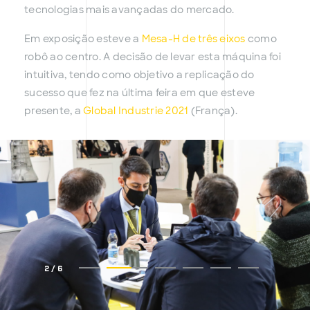
tecnologias mais avançadas do mercado.
Em exposição esteve a
Mesa-H de três eixos
como
robô ao centro. A decisão de levar esta máquina foi
intuitiva, tendo como objetivo a replicação do
sucesso que fez na última feira em que esteve
presente, a
Global Industrie 2021
(França).
2
/
6