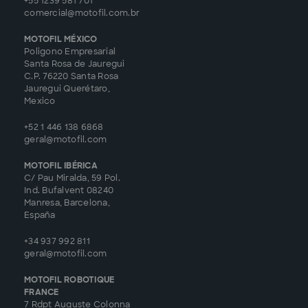
+55 1239 581 701
comercial@motofil.com.br
MOTOFIL MÉXICO
Poligono Empresarial
Santa Rosa de Jauregui
C.P. 76220 Santa Rosa
Jauregui Querétaro,
Mexico
+52 1 446 138 6868
geral@motofil.com
MOTOFIL IBÉRICA
C/ Pau Miralda, 59 Pol.
Ind. Bufalvent 08240
Manresa, Barcelona,
España
+34 937 992 811
geral@motofil.com
MOTOFIL ROBOTIQUE
FRANCE
7 Rdpt Auguste Colonna