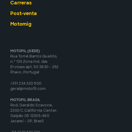
Carreras
Post-venta
Motomig
MOTOFIL (SEDE)
Rua Tomé Barros Queirós,
n.º 135 Zona Ind. das
Ervosas apt. 50 3830 - 252
Ílhavo, Portugal
+351 234 320 900
geral@motofil.com
MOTOFIL BRASIL
Rod. Geraldo Scavone,
2300 C.Califórnia Center,
Galpão 05 12305-490
Jacareí - SP, Brasil