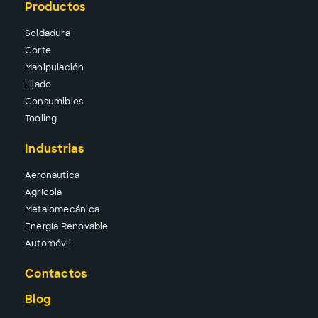
Productos
Solda
dura
Corte
Manipu
lación
Lija
do
Consu
mibles
Tool
ing
Industrias
Aeronautica
Agrícola
Metalomecánica
Energía Renovable
Automóvil
Contactos
Blog