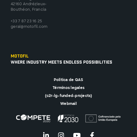
42160 Andrézieux-
Bouthéon, Francia
+33 7 87 23 16 25
geral@motofil.com
Motofil
Where Industry Meets Endless Possibilities
Politica de QAS
Términos legales
{c2r-lg-funded-projects}
Webmail