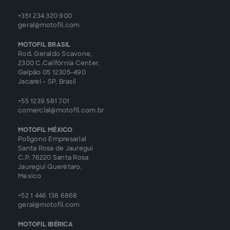
+351 234 320 900
geral@motofil.com
MOTOFIL BRASIL
Rod. Geraldo Scavone,
2300 C.Califórnia Center,
Galpão 05 12305-490
Jacareí - SP, Brasil
+55 1239 581 701
comercial@motofil.com.br
MOTOFIL MÉXICO
Poligono Empresarial
Santa Rosa de Jauregui
C.P. 76220 Santa Rosa
Jauregui Querétaro,
Mexico
+52 1 446 138 6868
geral@motofil.com
MOTOFIL IBÉRICA