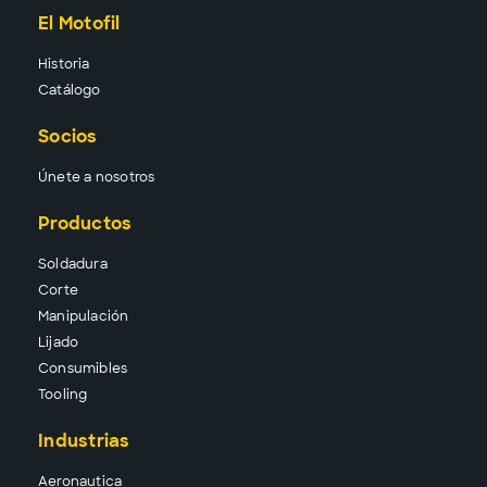
El Motofil
Historia
Catálogo
Socios
Únete a nosotros
Productos
Solda
dura
Corte
Manipu
lación
Lija
do
Consu
mibles
Tool
ing
Industrias
Aeronautica