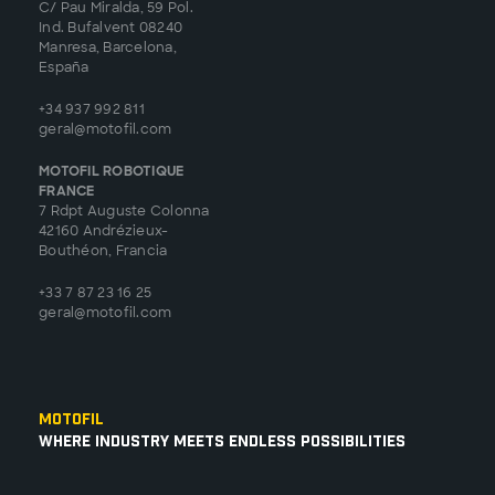
C/ Pau Miralda, 59 Pol.
Ind. Bufalvent 08240
Manresa, Barcelona,
España
+34 937 992 811
geral@motofil.com
MOTOFIL ROBOTIQUE
FRANCE
7 Rdpt Auguste Colonna
42160 Andrézieux-
Bouthéon, Francia
+33 7 87 23 16 25
geral@motofil.com
Motofil
Where Industry Meets Endless Possibilities