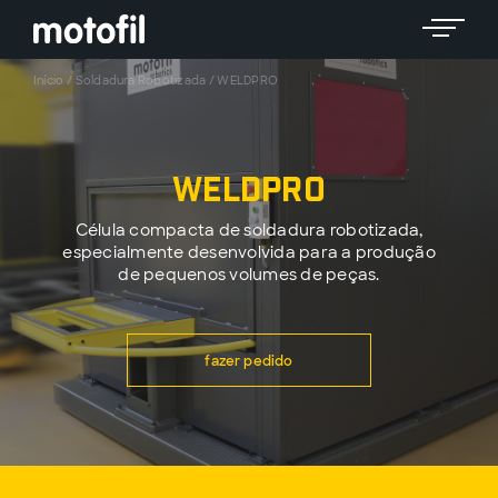
Toggle 
Início
/
Soldadura Robotizada
/
WELDPRO
WELDPRO
Célula compacta de soldadura robotizada,
especialmente desenvolvida para a produção
de pequenos volumes de peças.
fazer pedido