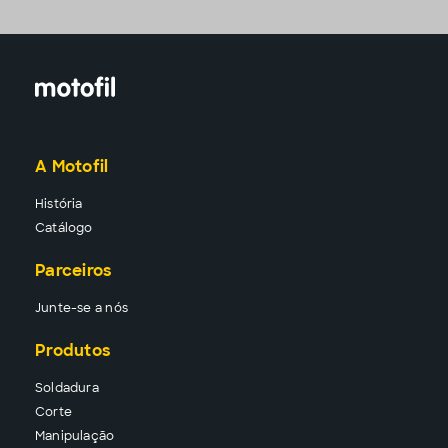
A Motofil
História
Catálogo
Parceiros
Junte-se a nós
Produtos
Solda
dura
Corte
Manipu
lação