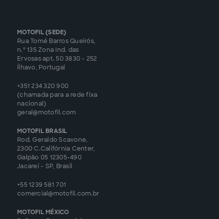
MOTOFIL (SEDE)
Rua Tomé Barros Queirós,
n.º 135 Zona Ind. das
Ervosas apt. 50 3830 - 252
Ílhavo, Portugal
+351 234 320 900
(chamada para a rede fixa
nacional)
geral@motofil.com
MOTOFIL BRASIL
Rod. Geraldo Scavone,
2300 C.Califórnia Center,
Galpão 05 12305-490
Jacareí - SP, Brasil
+55 1239 581 701
comercial@motofil.com.br
MOTOFIL MÉXICO