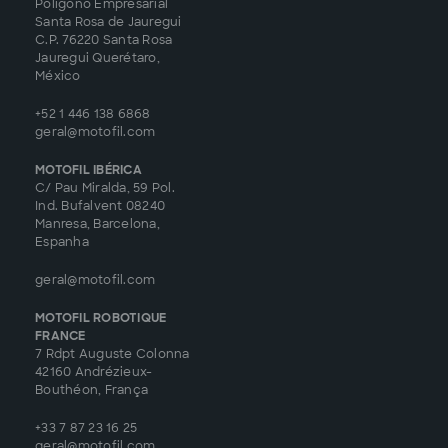
Poligono Empresarial
Santa Rosa de Jauregui
C.P. 76220 Santa Rosa
Jauregui Querétaro,
México
+52 1 446 138 6868
geral@motofil.com
MOTOFIL IBÉRICA
C/ Pau Miralda, 59 Pol.
Ind. Bufalvent 08240
Manresa, Barcelona,
Espanha
geral@motofil.com
MOTOFIL ROBOTIQUE
FRANCE
7 Rdpt Auguste Colonna
42160 Andrézieux-
Bouthéon, França
+33 7 87 23 16 25
geral@motofil.com