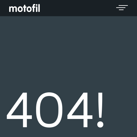
Toggle 
404!