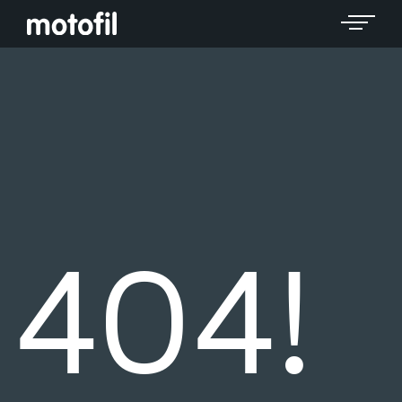
Toggle 
404!