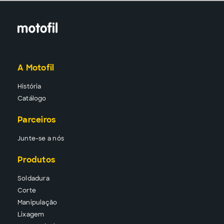
A Motofil
História
Catálogo
Parceiros
Junte-se a nós
Produtos
Solda
dura
Corte
Manipu
lação
Lixa
gem