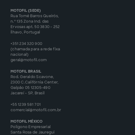
MOTOFIL (SEDE)
Rua Tomé Barros Queirós,
n.º 135 Zona Ind. das
Ervosas apt. 50 3830 - 252
Ílhavo, Portugal
+351 234 320 900
(chamada para a rede fixa
nacional)
geral@motofil.com
MOTOFIL BRASIL
Rod. Geraldo Scavone,
2300 C.Califórnia Center,
Galpão 05 12305-490
Jacareí - SP, Brasil
+55 1239 581 701
comercial@motofil.com.br
MOTOFIL MÉXICO
Poligono Empresarial
Santa Rosa de Jauregui