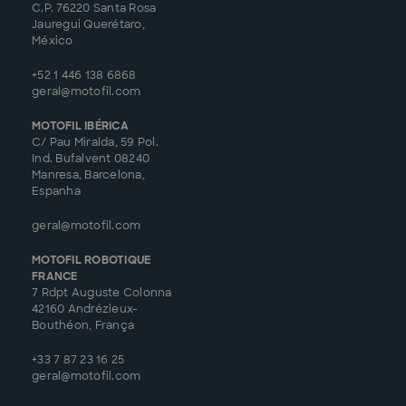
C.P. 76220 Santa Rosa
Jauregui Querétaro,
México
+52 1 446 138 6868
geral@motofil.com
MOTOFIL IBÉRICA
C/ Pau Miralda, 59 Pol.
Ind. Bufalvent 08240
Manresa, Barcelona,
Espanha
geral@motofil.com
MOTOFIL ROBOTIQUE
FRANCE
7 Rdpt Auguste Colonna
42160 Andrézieux-
Bouthéon, França
+33 7 87 23 16 25
geral@motofil.com