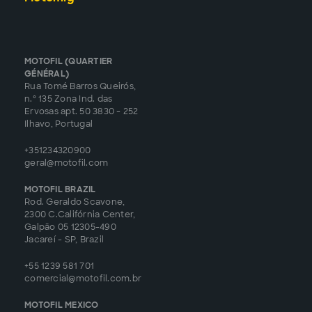
MOTOFIL (QUARTIER
GÉNÉRAL)
Rua Tomé Barros Queirós,
n.º 135 Zona Ind. das
Ervosas apt. 50 3830 - 252
Ilhavo, Portugal
+351234320900
geral@motofil.com
MOTOFIL BRAZIL
Rod. Geraldo Scavone,
2300 C.Califórnia Center,
Galpão 05 12305-490
Jacareí - SP, Brazil
+55 1239 581 701
comercial@motofil.com.br
MOTOFIL MEXICO