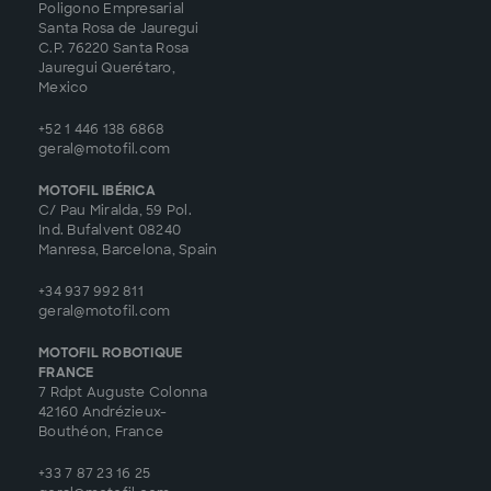
Poligono Empresarial
Santa Rosa de Jauregui
C.P. 76220 Santa Rosa
Jauregui Querétaro,
Mexico
+52 1 446 138 6868
geral@motofil.com
MOTOFIL IBÉRICA
C/ Pau Miralda, 59 Pol.
Ind. Bufalvent 08240
Manresa, Barcelona, Spain
+34 937 992 811
geral@motofil.com
MOTOFIL ROBOTIQUE
FRANCE
7 Rdpt Auguste Colonna
42160 Andrézieux-
Bouthéon, France
+33 7 87 23 16 25