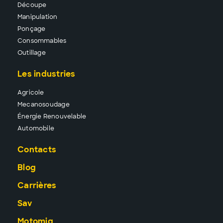
Découpe
Manipu
lation
Pon
çage
Conso
mmables
Outillage
Les industries
Agricole
Mecanosoudage
Énergie Renouvelable
Automobile
Contacts
Blog
Carrières
Sav
Motomig