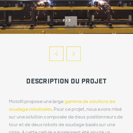
2
/
3
DESCRIPTION DU PROJET
Motofil propose une large
gamme de solutions de
soudage robotisées
. Pour ce projet, nous avons misé
sur une solution composée de deux positionneurs de
tour et de deux robots de soudage basés sur une
piste. A cette cellule a également été ajouté un