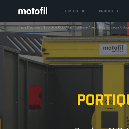
LE MOTOFIL
PRODUITS
Page D'accueil
/
Soudage Robotisé
/
Portique Avec 2 Positionneurs Orbit
Portiq