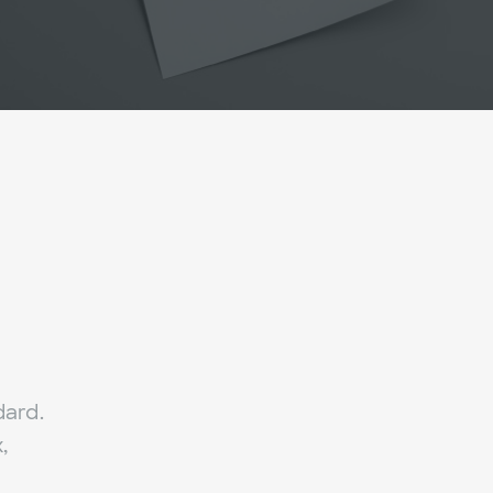
dard.
,