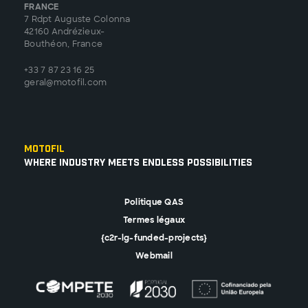
FRANCE
7 Rdpt Auguste Colonna
42160 Andrézieux-
Bouthéon, France
+33 7 87 23 16 25
geral@motofil.com
Motofil
Where Industry Meets Endless Possibilities
Politique QAS
Termes légaux
{c2r-lg-funded-projects}
Webmail