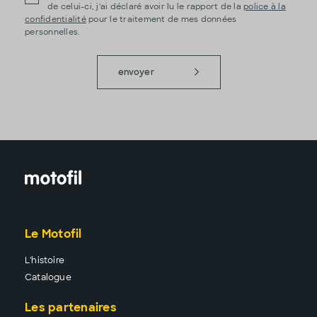
de celui-ci, j'ai déclaré avoir lu le rapport de la
police à la
confidentialité
pour le traitement de mes données
personnelles.
envoyer
Le Motofil
L'histoire
Catalogue
Les partenaires