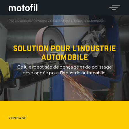
Toggle 
Page D'accueil
/
Poncage
/
Solution Pour L'industrie Automobile
Solution pour l'industrie
automobile
Cellule robotisée de ponçage et de polissage
développée pour l'industrie automobile.
PONCAGE