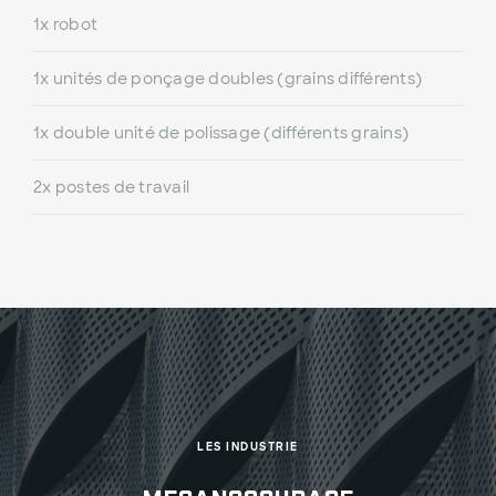
1x robot
1x unités de ponçage doubles (grains différents)
1x double unité de polissage (différents grains)
2x postes de travail
LES INDUSTRIE