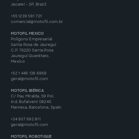
Jacareí - SP, Brazil
+55 1239 581 701
comercial@motofil.com.br
MOTOFIL MEXICO
Poligono Empresarial
Santa Rosa de Jauregui
C.P. 76220 Santa Rosa
Jauregui Querétaro,
Mexico
+52 1 446 138 6868
geral@motofil.com
MOTOFIL IBÉRICA
C/ Pau Miralda, 59 Pol.
Ind. Bufalvent 08240
Manresa, Barcelona, Spain
+34 937 992 811
geral@motofil.com
MOTOFIL ROBOTIQUE