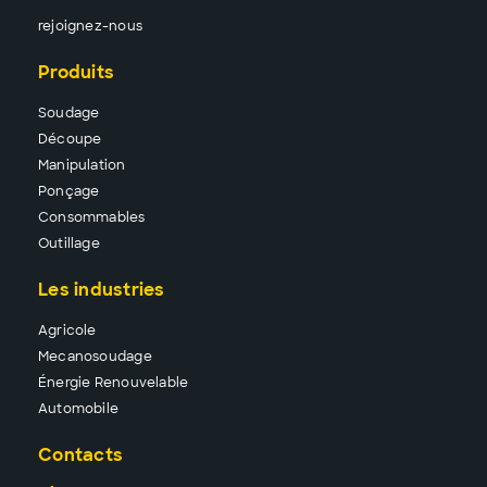
rejoignez-nous
Produits
Sou
dage
Découpe
Manipu
lation
Pon
çage
Conso
mmables
Outillage
Les industries
Agricole
Mecanosoudage
Énergie Renouvelable
Automobile
Contacts