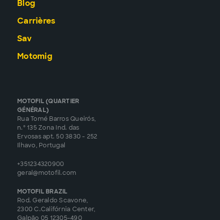
Blog
Carrières
Sav
Motomig
MOTOFIL (QUARTIER
GÉNÉRAL)
Rua Tomé Barros Queirós,
n.º 135 Zona Ind. das
Ervosas apt. 50 3830 - 252
Ilhavo, Portugal
+351234320900
geral@motofil.com
MOTOFIL BRAZIL
Rod. Geraldo Scavone,
2300 C.Califórnia Center,
Galpão 05 12305-490