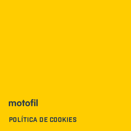
SOBRE NÓS
Como tudo
começou
Criada em 1981, a Motofil surgiu com o
objetivo de apresentar as soluções
ideais para suprimir as necessidades de
diferentes setores industriais.
a nossa história
Política de cookies