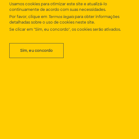
Usamos cookies para otimizar este site e atualizá-lo
continuamente de acordo com suas necessidades.
FEIRAS
Por favor, clique em
Termos legais
para obter informações
detalhadas sobre o uso de cookies neste site.
A nossa agenda
Se clicar em "Sim, eu concordo", os cookies serão ativados.
Sim, eu concordo
05 - 09
12 - 15
Maio 2026
Maio 2026
Feimec
Metalshow
São Paulo, Brasil
Bucareste, Roménia