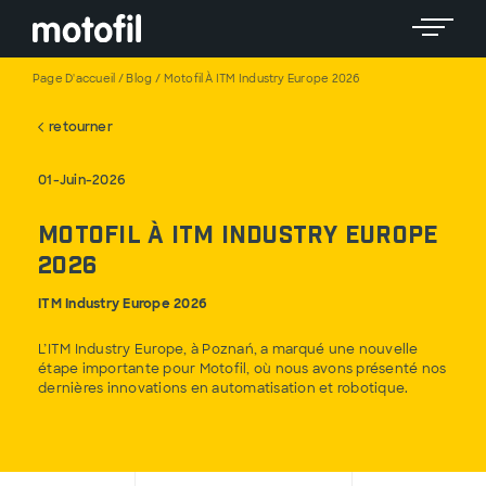
Toggle 
Page D'accueil
/
Blog
/
Motofil À ITM Industry Europe 2026
retourner
01-Juin-2026
Motofil à ITM Industry Europe
2026
ITM Industry Europe 2026
L’ITM Industry Europe, à Poznań, a marqué une nouvelle
étape importante pour Motofil, où nous avons présenté nos
dernières innovations en automatisation et robotique.